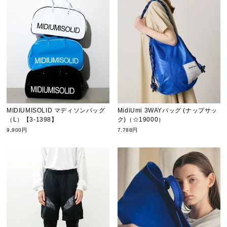
MIDIUMISOLID マディソンバッグ
MidiUmi 3WAYバッグ (ナップサッ
（L）【3-1398】
ク)（☆19000）
9,900円
7,788円