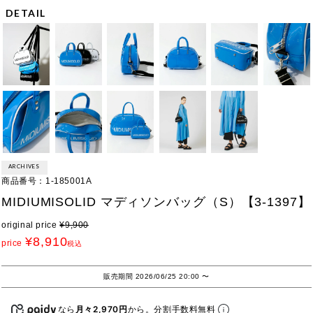
DETAIL
ARCHIVES
商品番号
1-185001A
MIDIUMISOLID マディソンバッグ（S）【3-1397】
original price
¥
9,900
¥
8,910
price
税込
販売期間
2026/06/25 20:00
〜
なら
月々2,970円
から。分割手数料無料