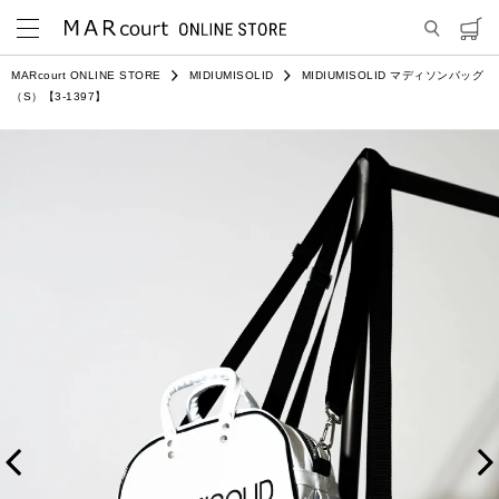
MARcourt ONLINE STORE
MIDIUMISOLID
MIDIUMISOLID マディソンバッグ
（S）【3-1397】