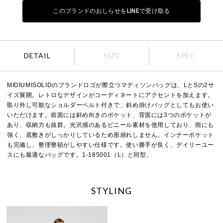
このブランドのおしらせをLINEで受け取る
DETAIL
SIZE
SPEC
MIDIUMISOLIDのブランドロゴが際立つマディソンバッグは、LとSの2サ
イズ展開。レトロなデザインがコーディネートにアクセントを加えます。
取り外し可能なショルダーベルト付きで、斜め掛けバッグとしてもお使い
いただけます。前面には斜め向きのポケット、背面には3つのポケットが
あり、収納力も抜群。光沢感のあるビニール素材を使用しており、雨にも
強く、底敷きがしっかりしているため形崩れしません。インナーポケット
も完備し、整理整頓がしやすい仕様です。使い勝手が良く、デイリーユー
スにも最適なバッグです。1-185001（L）と同型。
STYLING