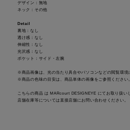
デザイン：無地
ネック：その他
Detail
裏地：なし
透け感：なし
伸縮性：なし
光沢感：なし
ポケット：サイド・左腕
※商品画像は、光の当たり具合やパソコンなどの閲覧環境
※商品の色味の目安は、商品単体の画像をご参照ください
こちらの商品 は MARcourt DESIGNEYE にてお取り
店舗在庫等については直接店舗にお問い合わせください。