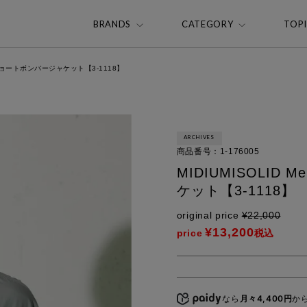
BRANDS
CATEGORY
TOP
ロンショートボンバージャケット【3-1118】
ARCHIVES
商品番号
1-176005
MIDIUMISOLID
ケット【3-1118】
original price
¥
22,000
¥
13,200
price
税込
なら
月々4,400円
か