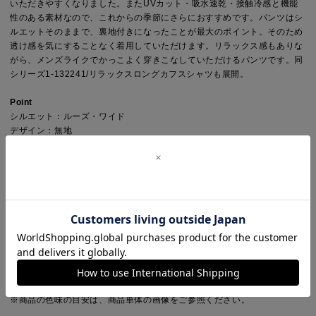
いただきやすくなりました。またUVカット・吸水速乾・接触冷感と機能
性のある素材なので、これからの季節にさらにおすすめです。パンツはシ
ルエットそのままで、裏地付きになったことが最大のポイント。そのため
透け感を気にすることなく着用していただけます。リラックス感もありな
がら、メンズライクでかっこよく穿きこなしていただけるパンツです。同
シリーズ1-132241/リラックスロングカフスシャツも展開。
Point
シルエット：ルーズ・ワイド
デザイン：無地
ウエスト：ゴムなし
Detail
裏地：あり
透け感：多少あり(アイボリーのみ)
伸縮性：なし
光沢感：なし
ポケット：サイド・バック
※商品画像は、光の当たり具合やパソコンなどの閲覧環境により、実際の
色味と異なって見える場合がございます。予めご了承ください。
※商品の色味の目安は、商品単体の画像をご参照ください。