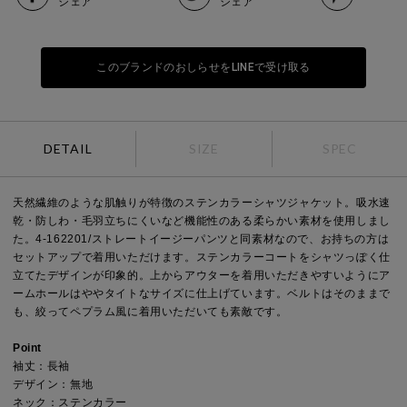
シェア
シェア
このブランドのおしらせをLINEで受け取る
DETAIL
SIZE
SPEC
天然繊維のような肌触りが特徴のステンカラーシャツジャケット。吸水速
乾・防しわ・毛羽立ちにくいなど機能性のある柔らかい素材を使用しまし
た。4-162201/ストレートイージーパンツと同素材なので、お持ちの方は
セットアップで着用いただけます。ステンカラーコートをシャツっぽく仕
立てたデザインが印象的。上からアウターを着用いただきやすいようにア
ームホールはややタイトなサイズに仕上げています。ベルトはそのままで
も、絞ってペプラム風に着用いただいても素敵です。
Point
袖丈：長袖
デザイン：無地
ネック：ステンカラー