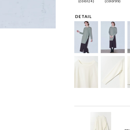
(color24)
(color99)
DETAIL