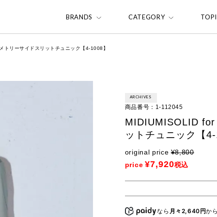
BRANDS
CATEGORY
TOP
s アシンメトリーサイドスリットチュニック【4-1008】
ARCHIVES
商品番号
1-112045
MIDIUMISOLID 
ットチュニック【4-1
original price
¥
8,800
¥
7,920
price
税込
なら
月々2,640円
か