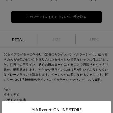
このブランドのおしらせをLINEで受け取る
DETAIL
SIZE
SPEC
50タイプライターのMidiUmi定番のAラインバンドカラーシャツ。落ち着
きのある秋色のピンクを取り入れた女性らしい清楚なシャツに仕上げまし
た。前振りの肩ライン、狭めの細めヨークにすることで肩回りをすっきり
見せ、華奢見えします。滑らかな裾ラインは前後差が付いておりしなやか
なドレープラインを演出します。ベーシックに着こなせるシャツです。同
シリーズの3-739996/Aラインバンドカラーシャツワンピ―スも展開。
Point
袖丈：長袖
デザイン：無地
ネック：バンドカラー