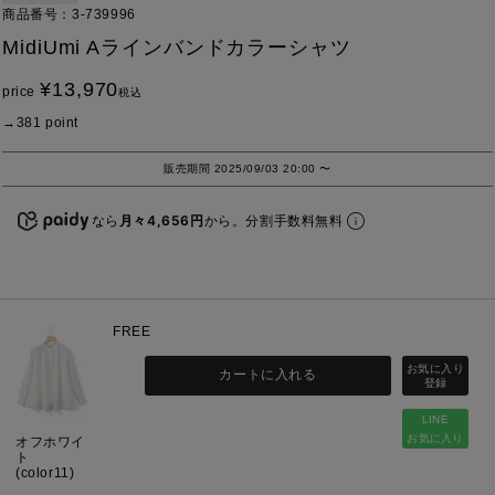
商品番号
3-739996
MidiUmi Aラインバンドカラーシャツ
¥
13,970
price
税込
381
point
販売期間
2025/09/03 20:00
〜
なら
月々4,656円
から。分割手数料無料
FREE
カートに入れる
LINE
お気に入り
オフホワイ
ト
(color11)