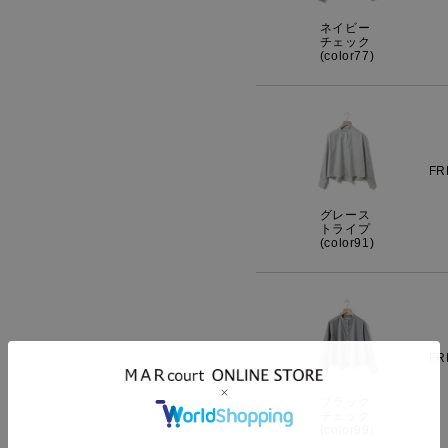
ネイビー
チェック
(color77)
FR
グレース
トライプ
(color91)
FR
ブラック
チェック
(color99)