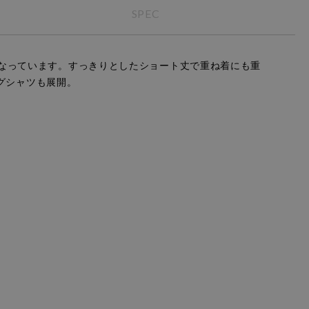
SPEC
なっています。すっきりとしたショート丈で重ね着にも重
ングシャツも展開。