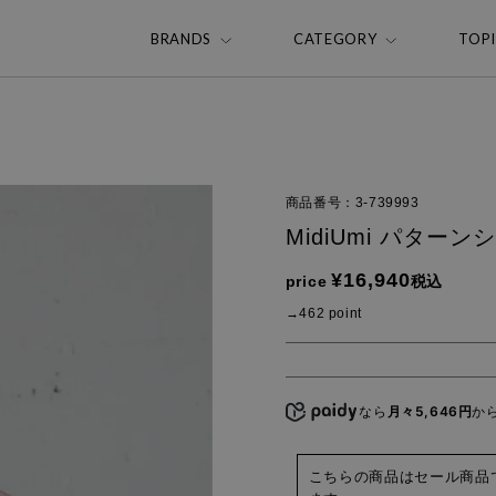
BRANDS
CATEGORY
TOP
商品番号
3-739993
MidiUmi パター
¥
16,940
price
税込
462
point
なら
月々5,646円
か
こちらの商品はセール商品