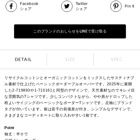
Facebook
Twitter
Pin It
シェア
シェア
このブランドのおしらせをLINEで受け取る
DETAIL
SIZE
SPEC
リサイクルコットンとオーガニックコットンをミックスしたサスティナブ
ル素材で仕上げたベーシックボーダープルオーバーです。2025年に展開
した2-719893や1-710161と同型のデザインで、天竺素材なのでキレイ目
な雰囲気のTシャツです。少しコンパクトながら、やや肩がドロップした
程よいサイジングのベーシックなボーダーTシャツです。左袖にブランド
タグが付いています。裾は若干の前後差が付き。シンプルなデザインで、
さまざまなコーディネートに取り入れやすい1枚です。
Point
袖丈：半そで