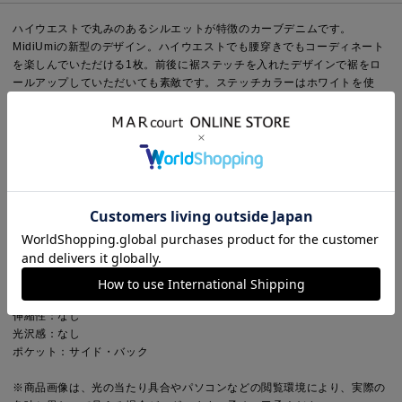
ハイウエストで丸みのあるシルエットが特徴のカーブデニムです。
MidiUmiの新型のデザイン。ハイウエストでも腰穿きでもコーディネート
を楽しんでいただける1枚。前後に裾ステッチを入れたデザインで裾をロ
ールアップしていただいても素敵です。ステッチカラーはホワイトを使
用。2サイズ展開の3色の定番カラーとなっております。ベルト使いで腰回
りにアクセントをつけていただけます。春先のカジュアルアイテムにお勧
めです。
Point
シルエット：ルーズ・ワイド
デザイン：無地
ウエスト：ゴムなし
Detail
裏地：なし
透け感：なし
伸縮性：なし
光沢感：なし
ポケット：サイド・バック
※商品画像は、光の当たり具合やパソコンなどの閲覧環境により、実際の