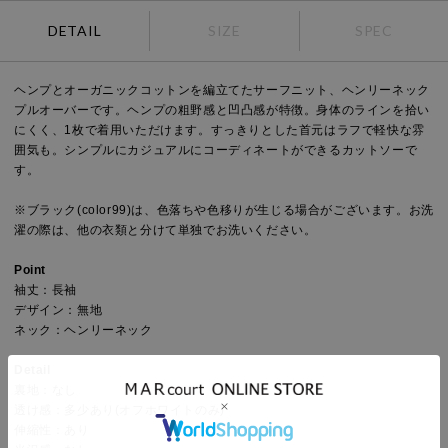
DETAIL
SIZE
SPEC
ヘンプとオーガニックコットンを編立てたサーフニット、ヘンリーネック
プルオーバーです。ヘンプの粗野感と凹凸感が特徴。身体のラインを拾い
にくく、1枚で着用いただけます。すっきりとした首元はラフで軽快な雰
囲気も。シンプルにカジュアルにコーディネートができるカットソーで
す。
※ブラック(color99)は、色落ちや色移りが生じる場合がございます。お洗
濯の際は、他の衣類と分けて単独でお洗いください。
Point
袖丈：長袖
デザイン：無地
ネック：ヘンリーネック
Detail
裏地：なし
透け感：多少あり(オフホワイトのみ)
伸縮性：あり