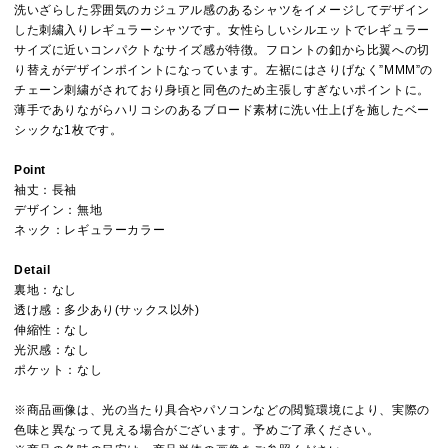
洗いざらした雰囲気のカジュアル感のあるシャツをイメージしてデザイン
した刺繍入りレギュラーシャツです。女性らしいシルエットでレギュラー
サイズに近いコンパクトなサイズ感が特徴。フロントの釦から比翼への切
り替えがデザインポイントになっています。左裾にはさりげなく”MMM”の
チェーン刺繍がされており身頃と同色のため主張しすぎないポイントに。
薄手でありながらハリコシのあるブロード素材に洗い仕上げを施したベー
シックな1枚です。
Point
袖丈：長袖
デザイン：無地
ネック：レギュラーカラー
Detail
裏地：なし
透け感：多少あり(サックス以外)
伸縮性：なし
光沢感：なし
ポケット：なし
※商品画像は、光の当たり具合やパソコンなどの閲覧環境により、実際の
色味と異なって見える場合がございます。予めご了承ください。