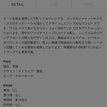
DETAIL
SIZE
SPEC
スーツ生地を使用したT/R ツイルドレスです。メンズのジャケットやスラ
ックスのディティールを活かしてデザインしたシンプルなワンピースで
す。ワンピースでありながらカッコよく決めていただけるアイテムになっ
ております。背中のファスナートップにコードを配し、シンプルな中にワ
ンアクセントが映えるデザイン仕上げ。素材はポリエステル、レーヨン、
ポリウレタンの混紡素材で、程よい肉感で秋始めから春先まで長いシーズ
ン活躍してくれる素材を使用しております。同素材の3-860077とのセッ
トアップでも着用可能。
Point
袖丈：長袖
デザイン：ストライプ・無地
ネック：クルーネック
Detail
裏地：なし
透け感：なし
伸縮性：多少あり
光沢感：なし