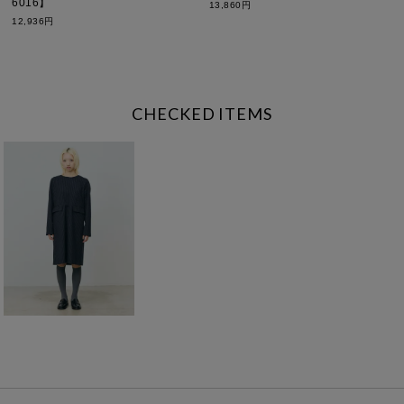
6016】
13,860円
12,936円
CHECKED ITEMS