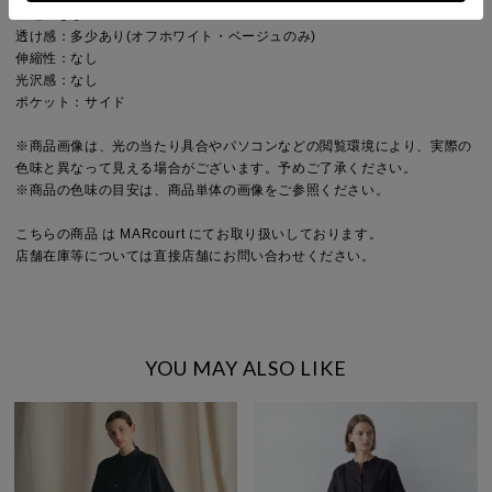
裏地：なし
透け感：多少あり(オフホワイト・ベージュのみ)
伸縮性：なし
光沢感：なし
ポケット：サイド
※商品画像は、光の当たり具合やパソコンなどの閲覧環境により、実際の
色味と異なって見える場合がございます。予めご了承ください。
※商品の色味の目安は、商品単体の画像をご参照ください。
こちらの商品 は MARcourt にてお取り扱いしております。
店舗在庫等については直接店舗にお問い合わせください。
YOU MAY ALSO LIKE