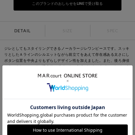
このブランドのおしらせをLINEで受け取る
DETAIL
SIZE
SPEC
ジレとしてもスタイリングできるノーカラージレワンピースです。スッキ
リとしたＡラインのシルエットながら前立てをあえて存在感ある太さにし
ボタン位置を中央よりもずらしデザイン性を加えました。また、後ろ身頃
のタックをステッチで抑えワンポイントのあるバックスタイルにしていま
す。シンプルに１枚着でもよく、デザイン性あるシャツワンピースに仕上
げた1枚です。キレイ目のタイプライター素材を使用。（2-830033/オー
プンカラーハーフスリーブシャツと共通素材※カラー展開は異なりま
す）。
Point
袖丈：ノースリーブ
デザイン：無地
ネック：バンドカラー
Detail