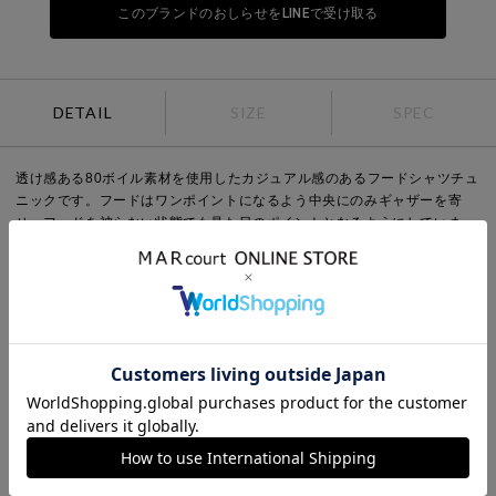
このブランドのおしらせをLINEで受け取る
DETAIL
SIZE
SPEC
透け感ある80ボイル素材を使用したカジュアル感のあるフードシャツチュ
ニックです。フードはワンポイントになるよう中央にのみギャザーを寄
せ、フードを被らない状態でも見た目のポイントとなるようにしていま
す。軽いシアー感ある素材なので羽織としても使いやすく、またシルエッ
ト変化を楽しんでいただけるようウエストをブラウジングができるように
なっています。お好みでブラウジング分量を調節していただけるのもポイ
ント。七分袖とチュニック丈にすることでもたつかずコーディネートに取
り入れやすく仕上げた1枚です。
Point
袖丈：長袖
デザイン：無地
ネック：その他
Detail