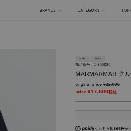
BRANDS
CATEGORY
TOP
NEW
26SS
商品番号
1-850030
MARMARMAR 
original price
¥
22,000
¥
17,600
price
税込
なら
月々5,866円
か