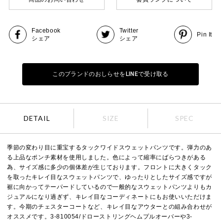
Facebook
Twitter
Pin It
シェア
シェア
このブランドのおしらせをLINEで受け取る
DETAIL
SIZE
SPEC
季節の変わり目に重宝するタックワイドスウェットパンツです。弾力のあ
る上品なポンチ素材を使用しました。色によって縮率にばらつきがある
為、サイズ感に多少の個体差が生じております。フロントに大きくタック
を取ったキレイ目なスウェットパンツで、ゆったりとしたサイズ感ですが
裾に向かってテーパードしているので一般的なスウェットパンツよりもカ
ジュアルになり過ぎず、キレイ目なコーディネートにもお使いいただけま
す。今期のチェスターコートなど、キレイ目なアウターとの組み合わせが
オススメです。3-810054/ドローストリングヘムプルオーバーや3-