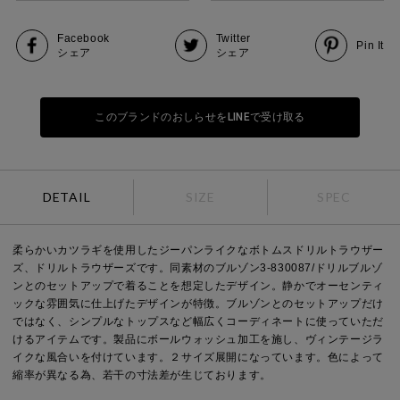
Facebook
Twitter
Pin It
シェア
シェア
このブランドのおしらせをLINEで受け取る
DETAIL
SIZE
SPEC
柔らかいカツラギを使用したジーパンライクなボトムスドリルトラウザー
ズ、ドリルトラウザーズです。同素材のブルゾン3-830087/ドリルブルゾ
ンとのセットアップで着ることを想定したデザイン。静かでオーセンティ
ックな雰囲気に仕上げたデザインが特徴。ブルゾンとのセットアップだけ
ではなく、シンプルなトップスなど幅広くコーディネートに使っていただ
けるアイテムです。製品にボールウォッシュ加工を施し、ヴィンテージラ
イクな風合いを付けています。２サイズ展開になっています。色によって
縮率が異なる為、若干の寸法差が生じております。