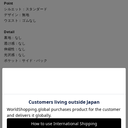
Point
シルエット：スタンダード
デザイン：無地
ウエスト：ゴムなし
Detail
裏地：なし
透け感：なし
伸縮性：なし
光沢感：なし
ポケット：サイド・バック
※商品画像は、光の当たり具合やパソコンなどの閲覧環境により、実際の
色味と異なって見える場合がございます。予めご了承ください。
※商品の色味の目安は、商品単体の画像をご参照ください。
こちらの商品 は MARcourt にてお取り扱いしております。
店舗在庫等については直接店舗にお問い合わせください。
STYLING