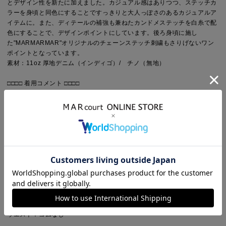
とデザイン性を新たに加えました。カジュアル感はありつつ、ステッチカ
ラーを身頃と同色にすることですっきりと大人っぽさのあるカジュアルア
イテムに。また、ディテールの補強も兼ねたカンドメステッチを白糸で配
色にすることで、デザインポイントにしています。後ろ身頃に施し
た"MARMARMAR"オリジナルのチェーンステッチ刺繍もさりげないワン
ポイントとなっています。
素材：11oz 厚地デニム（インディゴ）/ チノ（無地）
□□□□ 着用コメント □□□□
身長152cm肩ひもの長さを調整してもそのままでは床につく長さですがロ
ールアップしたりボリュームのある靴にかかるようにダボっとしたスタイ
ルで着用できます。ワイド過ぎないほどよいパンツ幅とミニマルなデザイ
ンで大人っぽく着こなせます。身長163cmくるぶしにかかるくらいのジャ
ストな丈感でも肩紐を調整してダボっと長めに着用もできます。シンプル
なデザインでTシャツを合わせるだけでおしゃれなスタイルが完成しま
す。暑い季節はタンクトップ・涼しくなってきたら長袖を合わせたりとロ
ングシーズコーディネートで活躍しそうです。
Point
シルエット：ルーズ・ワイド
デザイン：無地・デニム
ウエスト：ゴムなし