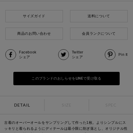
サイズガイド
送料について
商品のお問い合わせ
会員ランクについて
Facebook
Twitter
Pin It
シェア
シェア
このブランドのおしらせをLINEで受け取る
DETAIL
SIZE
SPEC
古着のオーバーオールをサンプリングして作った1枚。よりシンプルにス
ッキリと着られるようにディテールは最小限に削ぎ落とし、オリジナル性