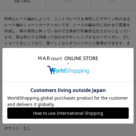
DETAIL
SIZE
SPEC
特殊なレース編みによって、ニットでレースを表現したデザイン性のある
レース編みショートカーディガンです。レースの編み方に合わせて図案を
作成し、柄の表現に拘っているので立体的で印象的な仕上がりになってい
ます。形は何にでも羽織って合わせやすいシンプルなカーディガン。少し
ショート丈にしており、重々しくならずコンパクトに着用ができます。ま
た、ハイウエストのボトムとの相性も良く、今年らしいコーディネートバ
ランスを作ることができるのもオススメです。
Point
袖丈：長袖
デザイン：レース
ネック：クルーネック
Detail
裏地：なし
透け感：あり
伸縮性：多少あり
光沢感：なし
ポケット：なし