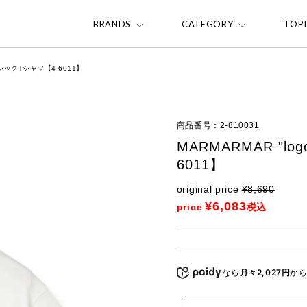
BRANDS
CATEGORY
TOP
ーシックTシャツ【4-6011】
商品番号
2-810031
MARMARMAR "
6011】
original price
¥
8,690
¥
6,083
price
税込
なら
月々2,027円
か