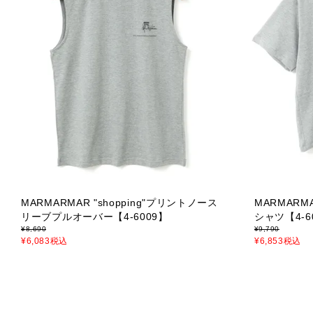
MARMARMAR "shopping"プリントノース
MARMARMA
リーブプルオーバー【4-6009】
シャツ【4-6
¥
8,690
¥
9,790
¥
6,083
税込
¥
6,853
税込