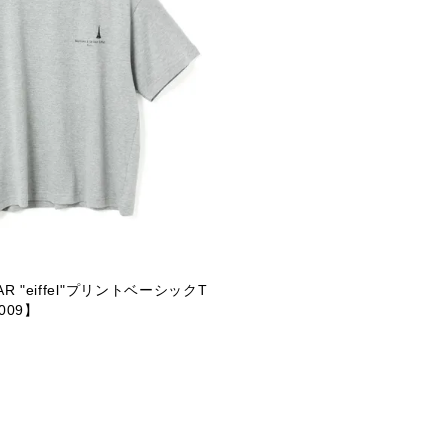
R "eiffel"プリントベーシックT
009】