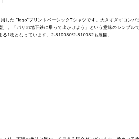
を使用した "logo"プリントベーシックTシャツです。大きすぎずコ
DYは同型）。「パリの地下鉄に乗って出かけよう」という意味のシンプ
となっています。2-810030/2-810032も展開。