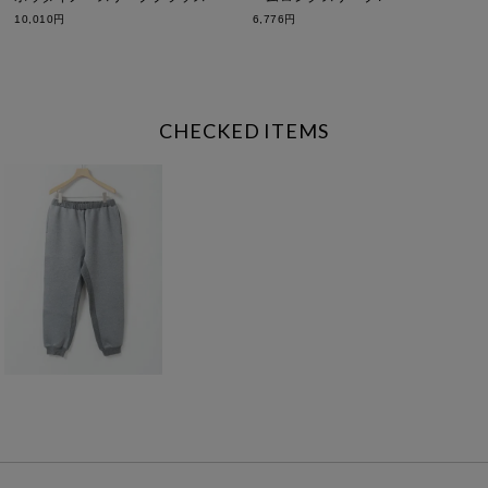
10,010円
6,776円
CHECKED ITEMS