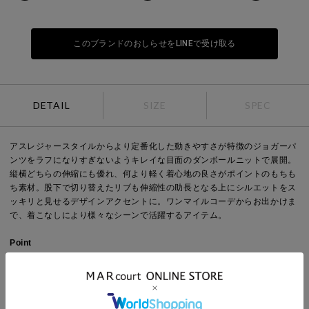
このブランドのおしらせをLINEで受け取る
DETAIL
SIZE
SPEC
アスレジャースタイルからより定番化した動きやすさが特徴のジョガーパ
ンツをラフになりすぎないようキレイな目面のダンボールニットで展開。
縦横どちらの伸縮にも優れ、何より軽く着心地の良さがポイントのもちも
ち素材。股下で切り替えたリブも伸縮性の助長となる上にシルエットをス
ッキリと見せるデザインアクセントに。ワンマイルコーデからお出かけま
で、着こなしにより様々なシーンで活躍するアイテム。
Point
シルエット：スタンダード
デザイン：無地
ウエスト：ゴムあり