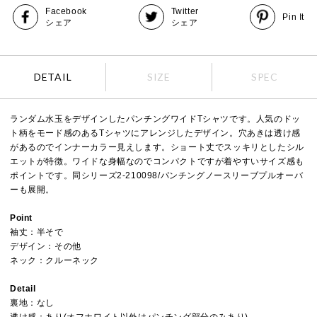
Facebook
Twitter
Pin It
シェア
シェア
DETAIL
SIZE
SPEC
ランダム水玉をデザインしたパンチングワイドTシャツです。人気のドッ
ト柄をモード感のあるTシャツにアレンジしたデザイン。穴あきは透け感
があるのでインナーカラー見えします。ショート丈でスッキリとしたシル
エットが特徴。ワイドな身幅なのでコンパクトですが着やすいサイズ感も
ポイントです。同シリーズ2-210098/パンチングノースリーブプルオーバ
ーも展開。
Point
袖丈：半そで
デザイン：その他
ネック：クルーネック
Detail
裏地：なし
透け感：あり(オフホワイト以外はパンチング部分のみあり)