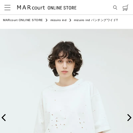
MARcourt ONLINE STORE
mizuiro ind
mizuiro ind パンチングワイドT