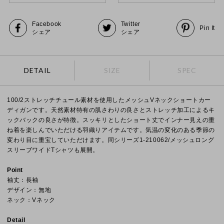
Facebook
Twitter
Pin It
シェア
シェア
DETAIL
SIZE
SPEC
100/2ストレッチチュール素材を使用したメッシュVネックショートカー
ディガンです。天然素材特有の肌さわりの良さとストレッチ加工によるキ
ックバックの良さが特徴。スッキリとしたショート丈でインナー見えの重
ね着を楽しんでいただける羽織りアイテムです。気温の変化のある季節の
変わり目に重宝していただけます。同シリーズ1-210062/メッシュロング
スリーブワイドTシャツも展開。
Point
袖丈：長袖
デザイン：無地
ネック：Vネック
Detail