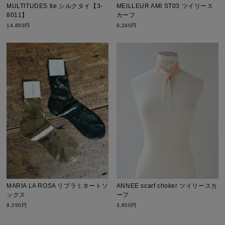
MULTITUDES tie シルクタイ【3-
MEILLEUR AMI ST03 ツイリース
8011】
カーフ
14,850円
9,240円
ANNEE scarf choker ツイリースカ
MARIA LA ROSA リブラミネートソ
ーフ
ックス
3,850円
8,250円