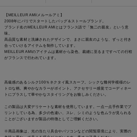
【MEILLEUR AMI/メルールアミ】
2008年にパリでスタートしたバッグ＆ストールブランド。
ブランド名のMEILLEUR AMIとはフランス語で「無二の親友」という意
味。
高品質な素材と洗練されたデザインで、まさに親友のような、ずっと付き
合っていけるアイテムを制作しています。
MEILLEUR AMIのアイテムは素材から染色、裁縫に至るまですべての行程
がフランスで行われています。
高級感のあるシルク100％ネクタイ風スカーフ。シックな幾何学模様のレ
トロな柄。爽やかなカラーがポイント。アクセサリー感覚でコーディネー
トにプラスして華やかなスタイリングをお愉しみください。
この製品は大変デリケートな素材を使用しています。一点一点手作業でプ
リントしている為、多少の色違い、スレ、シミのような色ムラが見られる
ことがございますが製品の特徴としてご理解ください。
※商品画像は、光の当たり具合やパソコンなどの閲覧環境により、実際の