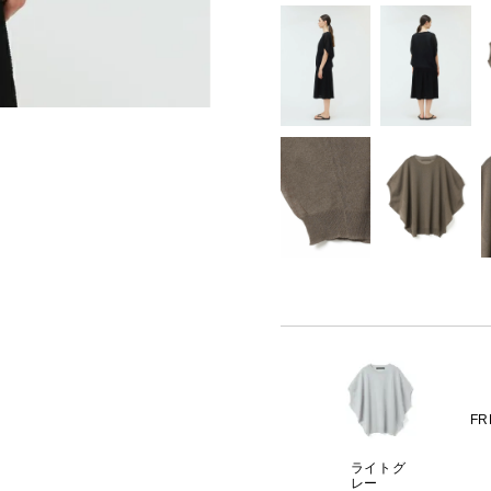
FR
ライトグ
レー