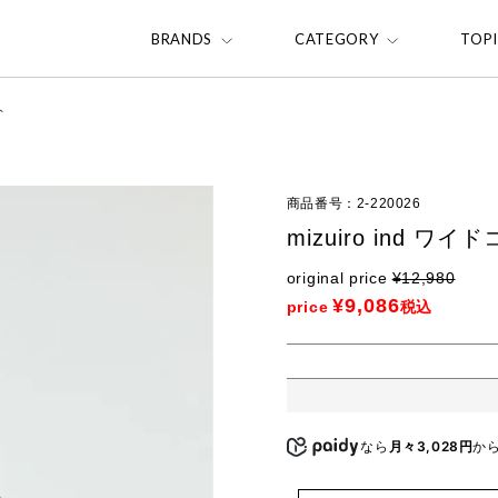
BRANDS
CATEGORY
TOP
ト
商品番号
2-220026
mizuiro ind 
original price
¥
12,980
¥
9,086
price
税込
なら
月々3,028円
か