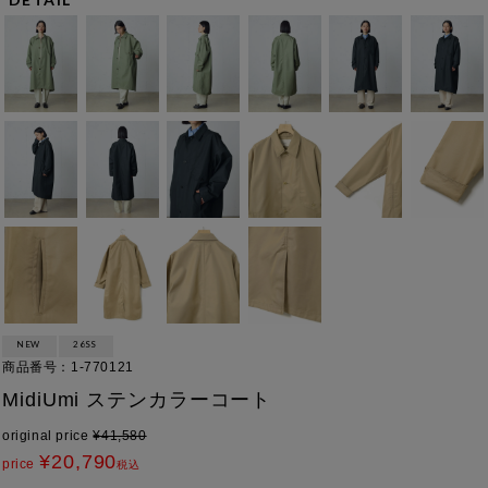
NEW
26SS
商品番号
1-770121
MidiUmi ステンカラーコート
original price
¥
41,580
¥
20,790
price
税込