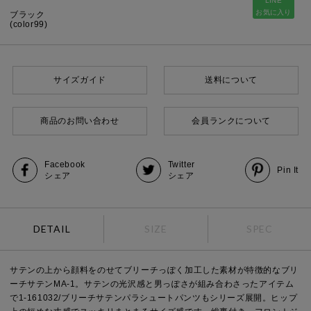
LINE
お気に入り
ブラック
(color99)
サイズガイド
送料について
商品のお問い合わせ
会員ランクについて
Facebook
Twitter
Pin It
シェア
シェア
DETAIL
SIZE
SPEC
サテンの上から顔料をのせてブリーチっぽく加工した素材が特徴的なブリ
ーチサテンMA-1。サテンの光沢感と男っぽさが組み合わさったアイテム
で1-161032/ブリーチサテンパラシュートパンツもシリーズ展開。ヒップ