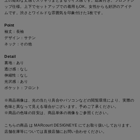
上の短めな丈感でスッキリまとまるサイズ感です。総裏付き。フロントジ
ップ仕様。上下でセットアップでの着用もOK。女性からも好評のアイテ
ムです。渋さとワイルドな雰囲気を印象付けた1枚です。
Point
袖丈：長袖
デザイン：サテン
ネック：その他
Detail
裏地：あり
透け感：なし
伸縮性：なし
光沢感：あり
ポケット：フロント
※商品画像は、光の当たり具合やパソコンなどの閲覧環境により、実際の
色味と異なって見える場合がございます。予めご了承ください。
※商品の色味の目安は、商品単体の画像をご参照ください。
こちらの商品 は MARcourt DESIGNEYE にてお取り扱いしております。
店舗在庫等については直接店舗にお問い合わせください。