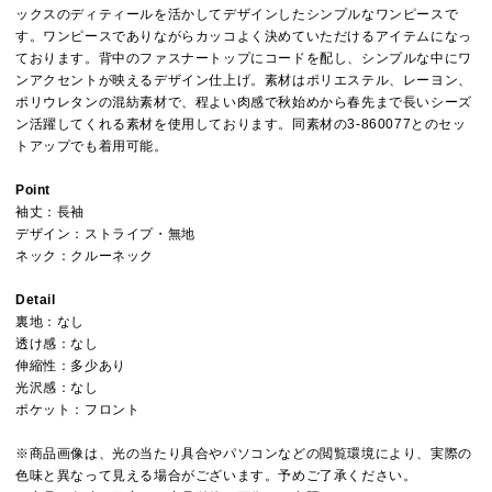
ックスのディティールを活かしてデザインしたシンプルなワンピースで
す。ワンピースでありながらカッコよく決めていただけるアイテムになっ
ております。背中のファスナートップにコードを配し、シンプルな中にワ
ンアクセントが映えるデザイン仕上げ。素材はポリエステル、レーヨン、
ポリウレタンの混紡素材で、程よい肉感で秋始めから春先まで長いシーズ
ン活躍してくれる素材を使用しております。同素材の3-860077とのセッ
トアップでも着用可能。
Point
袖丈：長袖
デザイン：ストライプ・無地
ネック：クルーネック
Detail
裏地：なし
透け感：なし
伸縮性：多少あり
光沢感：なし
ポケット：フロント
※商品画像は、光の当たり具合やパソコンなどの閲覧環境により、実際の
色味と異なって見える場合がございます。予めご了承ください。