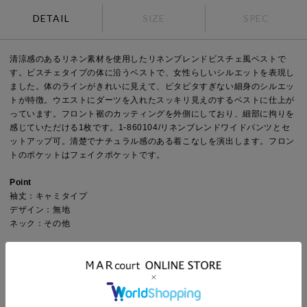
DETAIL
SIZE
SPEC
清涼感のあるリネン素材を使用したリネンブレンドビスチェ風ベストで
す。ビスチェタイプの体に沿うベストで、女性らしいシルエットを表現し
ました。体のラインがきれいに見えて、ピタピタすぎない細身のシルエッ
トが特徴。ウエストにダーツを入れたスッキリ見えのするベストに仕上が
っています。フロント裾のカッティングを外側にしており、細部に拘りを
感じていただける1枚です。1-860104/リネンブレンドワイドパンツとセ
ットアップ可。清楚でナチュラル感のある着こなしを演出します。フロン
トのポケットはフェイクポケットです。
Point
袖丈：キャミタイプ
デザイン：無地
ネック：その他
Detail
裏地：なし
透け感：多少あり(アイボリーのみ)
伸縮性：多少あり
光沢感：なし