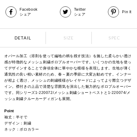
Facebook
Twitter
Pin It
シェア
シェア
DETAIL
SIZE
SPEC
オパール加工（溶剤を使って編地の柄を残す技法）を施した柔らかい透け
感が特徴的なメッシュ刺繍ポロプルオーバーです。いくつかの生地を使っ
てデザインすることで身頃全体に華やかな模様を表現します。生地が薄く
通気性の良い軽い素材のため、春～夏の季節に大変お勧めです。インナー
が程よく透け、メッシュの刺繍模様がレイヤードによってより際立つデザ
イン。襟付きの上品で清楚な雰囲気を演出した魅力的なポロプルオーバー
です。同シリーズ1-220072/メッシュ刺繍ショートベストと1-220074/メ
ッシュ刺繍クルーカーディガンも展開。
Point
袖丈：半そで
デザイン：刺繍
ネック：ポロカラー