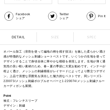
Facebook
Twitter
Pin It
シェア
シェア
DETAIL
SIZE
SPEC
オパール加工（溶剤を使って編地の柄を残す技法）を施した柔らかい透け
感が特徴的なメッシュ刺繍ショートベストです。いくつかの生地を使って
デザインすることで身頃全体に華やかな模様を表現します。生地が薄く通
気性の良い軽い素材のため、春～夏の季節に大変お勧めです。インナーが
程よく透け、メッシュの刺繍模様がレイヤードによってより際立つデザイ
ン。上品で清楚な雰囲気を演出した魅力的なベストです。同シリーズ1-
220073/メッシュ刺繍ポロプルオーバーと1-220074/メッシュ刺繍クルー
カーディガンも展開。
Point
袖丈：フレンチスリーブ
デザイン：刺繍