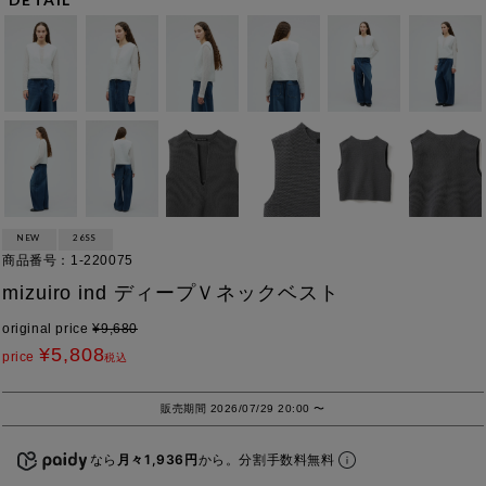
NEW
26SS
商品番号
1-220075
mizuiro ind ディープＶネックベスト
original price
¥
9,680
¥
5,808
price
税込
販売期間
2026/07/29 20:00
〜
なら
月々1,936円
から。分割手数料無料