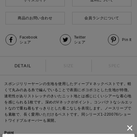
商品のお問い合わせ
会員ランクについて
Facebook
Twitter
Pin It
シェア
シェア
DETAIL
SIZE
SPEC
スポンジリリーヤーンの生地を使用したディープＶネックベストです。軽
くて丸みのある糸で編んでいることで表面にポコポコとした生地が特徴。
速乾性がありストレッチのきいたニット地とは感じにくいシアーな着心地
を感じられる1枚です。深めのVネックがポイント。コンパクトなシルエッ
トなので重ね着もすっきりとした着こなしを表現します。ノースリーブで
も素敵で、長く愛用いただけるベストです。同シリーズ1-220076/ショー
トワイドプルオーバーも展開。
Point