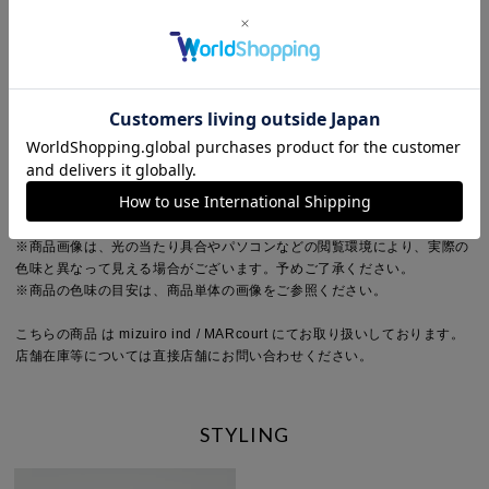
袖丈：ノースリーブ
デザイン：ニット
ネック：Vネック
Detail
裏地：なし
透け感：あり(オフホワイトのみ・編目部分あり)
伸縮性：あり
光沢感：なし
ポケット：なし
※商品画像は、光の当たり具合やパソコンなどの閲覧環境により、実際の
色味と異なって見える場合がございます。予めご了承ください。
※商品の色味の目安は、商品単体の画像をご参照ください。
こちらの商品 は mizuiro ind / MARcourt にてお取り扱いしております。
店舗在庫等については直接店舗にお問い合わせください。
STYLING