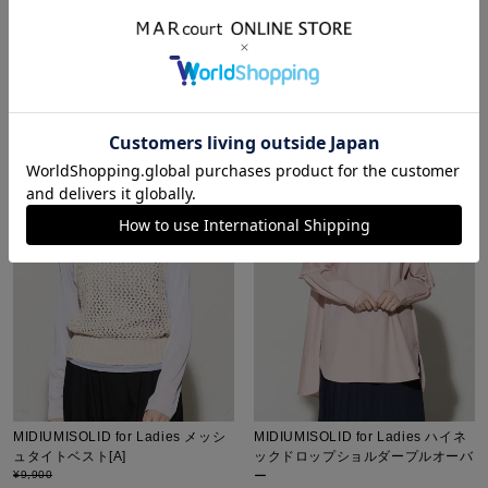
¥
8,910
税込
¥
9,900
¥
8,910
税込
販売期間
2026/06/25 20:00
〜
販売期間
2026/06/25 20:00
〜
ARCHIVES
ARCHIVES
MIDIUMISOLID for Ladies メッシ
MIDIUMISOLID for Ladies ハイネ
ュタイトベスト[A]
ックドロップショルダープルオーバ
¥
9,900
ー