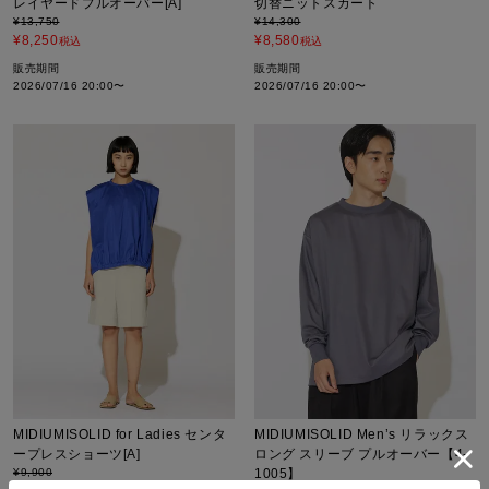
レイヤードプルオーバー[A]
切替ニットスカート
¥
13,750
¥
14,300
¥
8,250
¥
8,580
税込
税込
販売期間
販売期間
2026/07/16 20:00
〜
2026/07/16 20:00
〜
MIDIUMISOLID for Ladies センタ
MIDIUMISOLID Men’s リラックス
ープレスショーツ[A]
ロング スリーブ プルオーバー【4-
¥
9,900
1005】