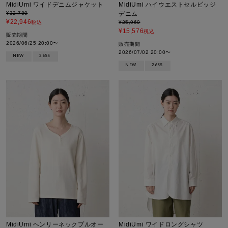
MidiUmi ワイドデニムジャケット
MidiUmi ハイウエストセルビッジ
¥
32,780
デニム
¥
22,946
税込
¥
25,960
¥
15,576
税込
販売期間
2026/06/25 20:00
〜
販売期間
2026/07/02 20:00
〜
NEW
26SS
NEW
26SS
MidiUmi ヘンリーネックプルオー
MidiUmi ワイドロングシャツ