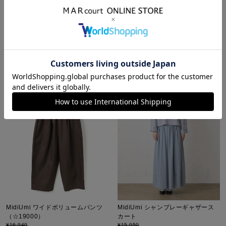
¥
18,172
税込
¥
13,970
¥
6,985
税込
販売期間
2026/06/25 20:00
〜
販売期間
2026/07/16 20:00
〜
NEW
26SS
NEW
26SS
MidiUmi ワイドボリュームパンツ
MidiUmi シャンブレーギャザース
（☆19000）
カート
¥
16,940
¥
15,950