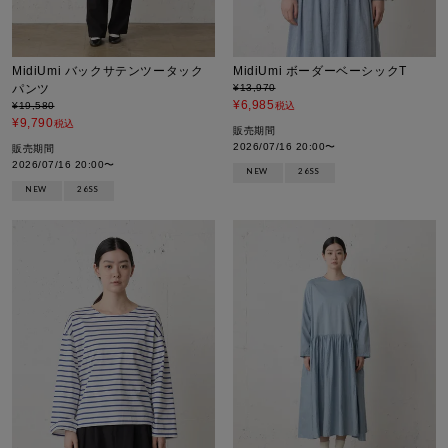
MidiUmi バックサテンツータック
MidiUmi ボーダーベーシックT
パンツ
¥
13,970
¥
6,985
¥
19,580
税込
¥
9,790
税込
販売期間
2026/07/16 20:00
〜
販売期間
2026/07/16 20:00
〜
NEW
26SS
NEW
26SS