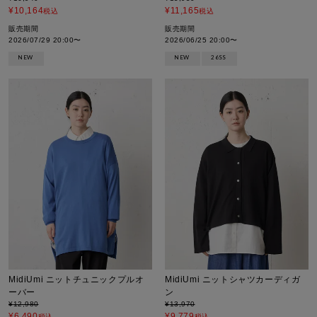
¥
10,164
¥
11,165
税込
税込
販売期間
販売期間
2026/07/29 20:00
〜
2026/06/25 20:00
〜
NEW
NEW
26SS
MidiUmi ニットチュニックプルオ
MidiUmi ニットシャツカーディガ
ーバー
ン
¥
12,980
¥
13,970
¥
6,490
¥
9,779
税込
税込