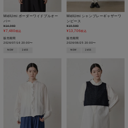
MidiUmi ボーダーワイドプルオー
MidiUmi シャンブレーギャザーワ
バー
ンピース
¥
14,960
¥
19,580
¥
7,480
¥
13,706
税込
税込
販売期間
販売期間
2026/07/16 20:00
〜
2026/06/25 20:00
〜
NEW
26SS
NEW
26SS