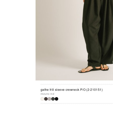
gathe frill sleeve crewneck P/O (2-210151)
mizuiro ind