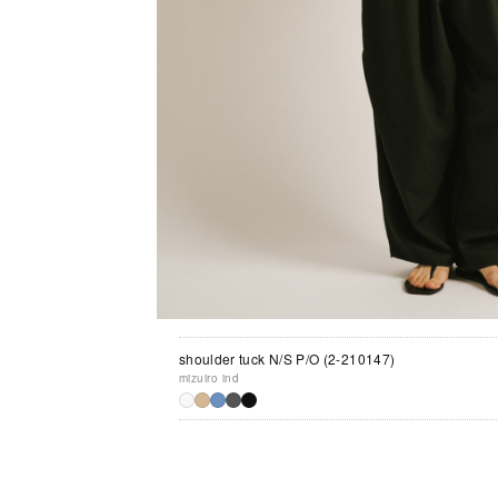
shoulder tuck N/S P/O (2-210147)
mizuiro ind