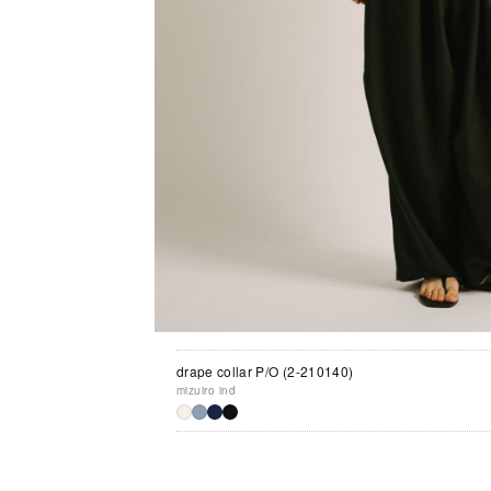
drape collar P/O (2-210140)
mizuiro ind