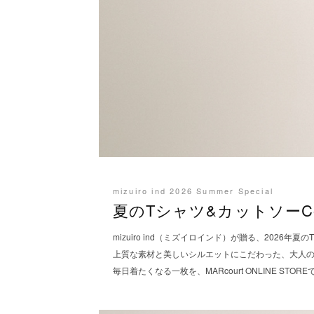
mizuiro ind 2026 Summer Special
夏のTシャツ&カットソー
C
mizuiro ind（ミズイロインド）が贈る、2026
上質な素材と美しいシルエットにこだわった、大人
毎日着たくなる一枚を、MARcourt ONLINE STO