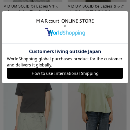
MIDIUMISOLID for Ladies Vネッ
MIDIUMISOLID for Ladies タック
クショートカーディガン【4-
ノースリーブワイドベスト
1055】
¥
12,100
¥
6,050
¥
9,900
税込
¥
5,940
税込
販売期間
2026/07/31 20:00
〜
販売期間
2026/07/16 20:00
〜
NEW
26SS
ARCHIVES