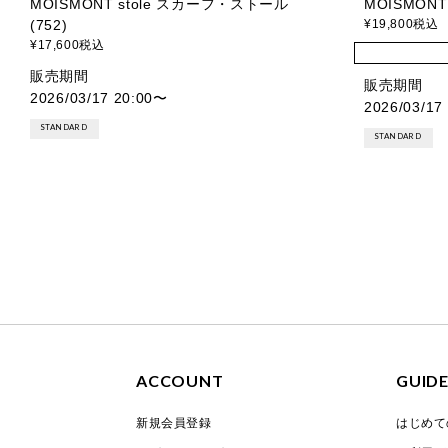
MOISMONT stole スカーフ・ストール
MOISMONT 
(752)
¥
19,800
税込
¥
17,600
税込
販売期間
販売期間
2026/03/17 20:00
〜
2026/03/17
STANDARD
STANDARD
ACCOUNT
GUID
新規会員登録
はじめて