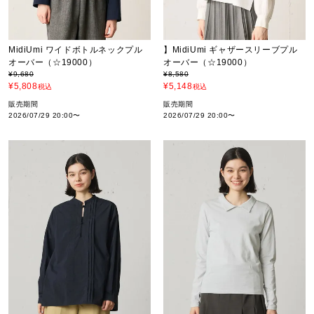
MidiUmi ワイドボトルネックプル
】MidiUmi ギャザースリーブプル
オーバー（☆19000）
オーバー（☆19000）
¥
9,680
¥
8,580
¥
5,808
¥
5,148
税込
税込
販売期間
販売期間
2026/07/29 20:00
〜
2026/07/29 20:00
〜