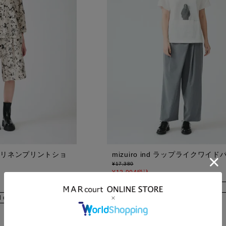
レーヨンリネンプリントショ
mizuiro ind ラップライクワイド
¥
17,380
¥
13,904
税込
sold out
d out
販売期間
2026/06/25 20:00
〜