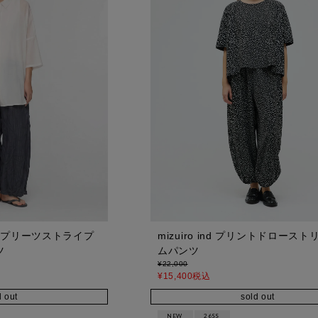
リンクルプリーツストライプ
mizuiro ind プリントドロース
ツ
ムパンツ
¥
22,000
¥
15,400
税込
d out
sold out
NEW
26SS