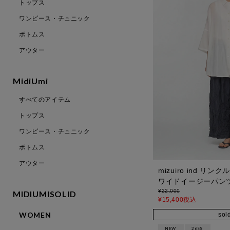
トップス
ワンピース・チュニック
ボトムス
アウター
MidiUmi
すべてのアイテム
トップス
ワンピース・チュニック
ボトムス
アウター
mizuiro ind 
ワイドイージーパン
¥
22,000
MIDIUMISOLID
¥
15,400
税込
WOMEN
sol
NEW
26SS