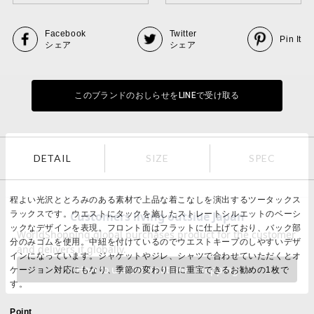
Facebook
Twitter
Pin It
シェア
シェア
このブランドのおしらせをLINEで受け取る
DETAIL
SIZE
SPEC
程よい光沢ととろみのある素材で上品な着こなしを演出するツータックス
ラックスです。ウエストにタックを施したストレートシルエットのベーシ
ックなデザインを表現。フロント面はフラットに仕上げており、バック部
分のみゴムを使用。中紐を付けているのでウエストキープのしやすいデザ
インになっています。ジャケットやジレ、シャツで合わせていただくとオ
ケージョン対応にもなり、季節の変わり目に重宝できるお勧めの1枚で
す。
Point