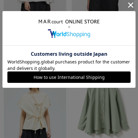
mizuiro ind シアーショルダースタ
mizuiro ind ハーフスリーブバルー
ンドカラーワイドシャツ
ンシャツ
¥
13,970
¥
13,970
税込
税込
NEW
26SS
STANDARD
NEW
26SS
販売期間
販売期間
2026/07/31 20:00
〜
2026/07/27 18:00
〜