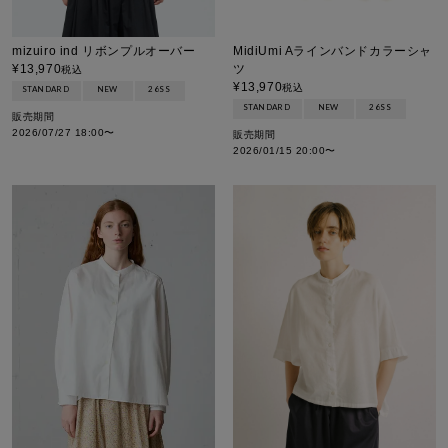
mizuiro ind リボンプルオーバー
MidiUmi Aラインバンドカラーシャ
¥
13,970
ツ
税込
¥
13,970
税込
STANDARD
NEW
26SS
STANDARD
NEW
26SS
販売期間
2026/07/27 18:00
〜
販売期間
2026/01/15 20:00
〜