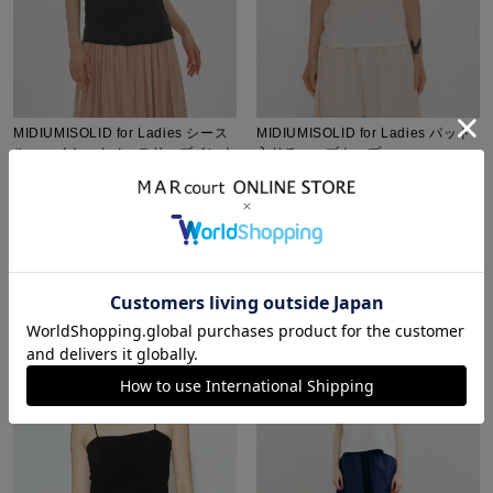
MIDIUMISOLID for Ladies シース
MIDIUMISOLID for Ladies パッド
ルーハイネックノースリーブインナ
入りチューブトップ
ー
¥
7,480
¥
5,236
¥
7,480
税込
¥
5,236
税込
NEW
26SS
NEW
26SS
販売期間
2026/08/04 20:00
〜
販売期間
2026/08/04 20:00
〜