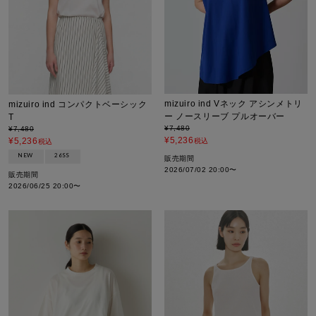
mizuiro ind Vネック アシンメトリ
mizuiro ind コンパクトベーシック
ー ノースリーブ プルオーバー
T
¥
7,480
¥
7,480
¥
5,236
¥
5,236
税込
税込
NEW
26SS
販売期間
2026/07/02 20:00
〜
販売期間
2026/06/25 20:00
〜