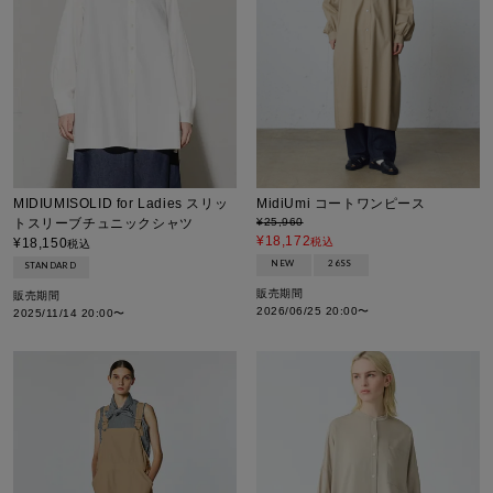
MIDIUMISOLID for Ladies スリッ
MidiUmi コートワンピース
トスリーブチュニックシャツ
¥
25,960
¥
18,172
¥
18,150
税込
税込
NEW
26SS
STANDARD
販売期間
販売期間
2026/06/25 20:00
〜
2025/11/14 20:00
〜