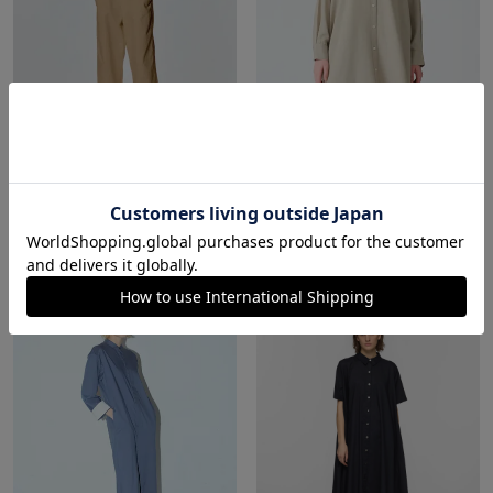
mizuiro ind オーバーオール
mizuiro ind バンドカラーロングシ
¥
26,180
ャツ
¥
18,326
税込
¥
18,480
税込
STANDARD
販売期間
2026/07/02 20:00
〜