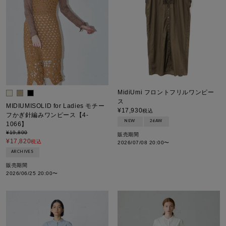
MidiUmi フロントフリルワンピー
ス
MIDIUMISOLID for Ladies モチー
¥
17,930
税込
フかぎ針編みワンピース【4-
NEW
26AW
1066】
¥
19,800
販売期間
¥
17,820
税込
2026/07/08 20:00
〜
ARCHIVES
販売期間
2026/06/25 20:00
〜