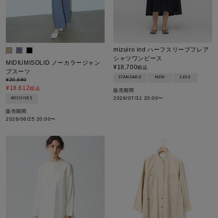
mizuiro ind ハーフスリーブフレア
シャツワンピース
MIDIUMISOLID ノーカラージャン
¥
18,700
税込
プスーツ
STANDARD
NEW
26SS
¥
20,680
¥
18,612
税込
販売期間
ARCHIVES
2026/07/31 20:00
〜
販売期間
2026/06/25 20:00
〜