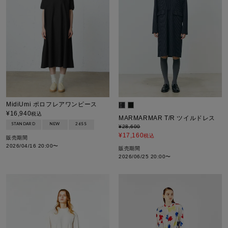
MidiUmi ポロフレアワンピース
¥
16,940
税込
MARMARMAR T/R ツイルドレス
STANDARD
NEW
26SS
¥
28,600
¥
17,160
税込
販売期間
2026/04/16 20:00
〜
販売期間
2026/06/25 20:00
〜