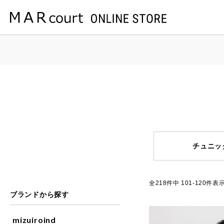
MARcourt ONLINE STORE
ITEM
ワンピース・チュニック
チュニッ
218
件中
101
-
120
件表
ブランドから探す
mizuiroind