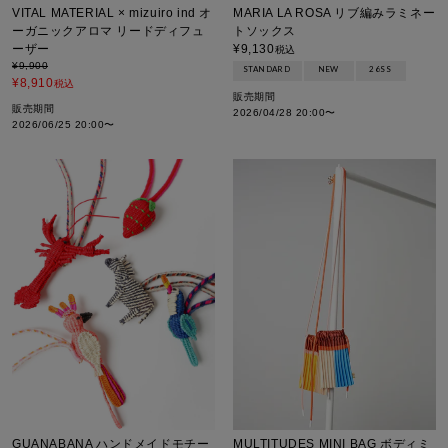
VITAL MATERIAL × mizuiro ind オ
MARIA LA ROSA リブ編みラミネー
ーガニックアロマ リードディフュ
トソックス
ーザー
¥
9,130
税込
¥
9,900
STANDARD
NEW
26SS
¥
8,910
税込
販売期間
販売期間
2026/04/28 20:00
〜
2026/06/25 20:00
〜
MULTITUDES MINI BAG ボディミ
GUANABANA ハンドメイドモチー