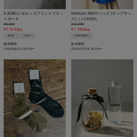
MidiUmi 3WAYバッグ (ナップサッ
DJEBELI モロッコプリントフラッ
ク)（☆19000）
トポーチ
¥
12,980
¥
8,360
¥
7,788
¥
7,524
税込
税込
STANDARD
NEW
26SS
販売期間
販売期間
2026/07/29 20:00
〜
2026/06/25 20:00
〜