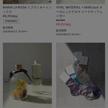
VITAL MATERIAL × MARcourt オ
MARIA LA ROSA リブラミネートソ
ーガニックアロマ リードディフュ
ックス
ーザー
¥
8,250
税込
¥
9,900
STANDARD
¥
8,910
税込
販売期間
販売期間
2026/04/27 20:00
〜
2026/06/25 20:00
〜