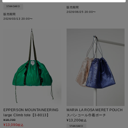
¥
12,320
¥
10,450
税込
税込
STANDARD
販売期間
2026/06/25 20:00
〜
販売期間
2026/03/13 20:00
〜
EPPERSON MOUNTAINEERING
MARIA LA ROSA MERET POUCH
large Climb tote【3-8013】
スパンコール巾着ポーチ
¥
18,700
¥
13,200
税込
¥
13,090
税込
STANDARD