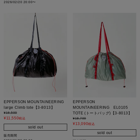
2026/02/20 20:00
〜
EPPERSON MOUNTAINEERING
EPPERSON
large Climb tote【3-8013】
MOUNTAINEERING EL0105
¥
16,500
TOTE (トートバッグ)【3-8013】
¥
11,550
税込
¥
18,700
¥
13,090
税込
sold out
sold out
販売期間