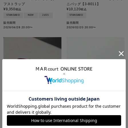
ニバッグ【3-8011】
フストラップ
¥
10,120
¥
9,350
税込
税込
STANDARD
STANDARD
NEW
26SS
販売期間
販売期間
2026/02/20 20:00
〜
2026/04/28 20:00
〜
GUANABANA handmade ベルト
CHAMULA ストローハット
(G17C)
¥
17,600