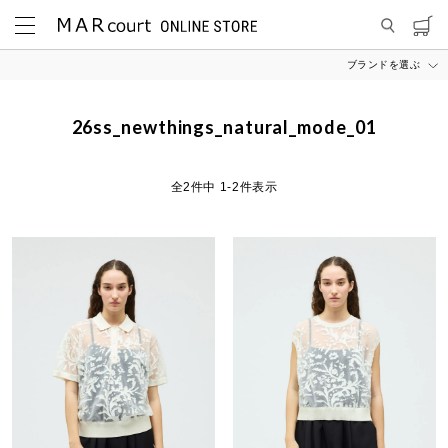
ブランドを選ぶ
MARcourt ONLINE STORE
26ss_newthings_natural_mode_01
26ss_newthings_natural_mode_01
2
件中
1
-
2
件表示